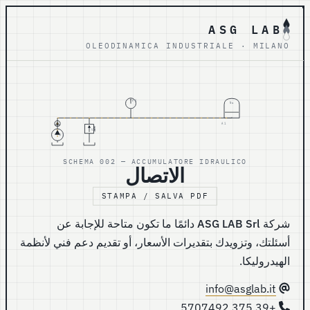
ASG LAB
OLEODINAMICA INDUSTRIALE · MILANO
PG
N₂
A1
V1
P1
SCHEMA 002 — ACCUMULATORE IDRAULICO
الاتصال
STAMPA / SALVA PDF
شركة
ASG LAB Srl
دائمًا ما تكون متاحة للإجابة عن
أسئلتك، وتزويدك بتقديرات الأسعار، أو تقديم دعم فني لأنظمة
الهيدروليكا.
info@asglab.it
+39 375 5707492