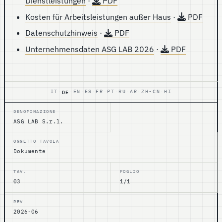
Dienstleistungen
·
PDF
Kosten für Arbeitsleistungen außer Haus
·
PDF
Datenschutzhinweis
·
PDF
Unternehmensdaten ASG LAB 2026
·
PDF
DE
IT
EN
ES
FR
PT
RU
AR
ZH-CN
HI
·
·
·
·
·
·
·
·
·
DENOMINAZIONE
ASG LAB S.r.l.
OGGETTO TAVOLA
Dokumente
TAV.
FOGLIO
03
1/1
REV
2026-06