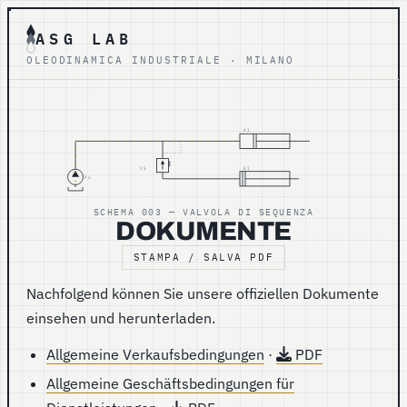
ASG LAB
OLEODINAMICA INDUSTRIALE · MILANO
A1
VS
B1
P1
SCHEMA 003 — VALVOLA DI SEQUENZA
DOKUMENTE
STAMPA / SALVA PDF
Nachfolgend können Sie unsere offiziellen Dokumente
einsehen und herunterladen.
Allgemeine Verkaufsbedingungen
·
PDF
Allgemeine Geschäftsbedingungen für