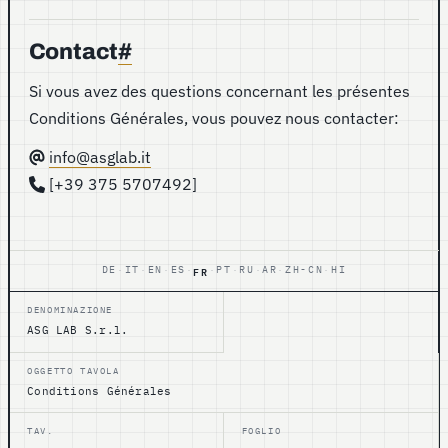
Contact
#
Si vous avez des questions concernant les présentes
Conditions Générales, vous pouvez nous contacter:
info@asglab.it
[+39 375 5707492]
FR
DE
IT
EN
ES
PT
RU
AR
ZH-CN
HI
·
·
·
·
·
·
·
·
·
DENOMINAZIONE
ASG LAB S.r.l.
OGGETTO TAVOLA
Conditions Générales
TAV.
FOGLIO